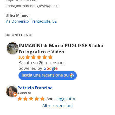
immagini.marcopugliese@pec.it
Uffici Milano:
Via Domenico Trentacoste, 32
DICONO DI NOI
IMMAGINI di Marco PUGLIESE Studio
Fotografico e Video
5.0
Basato su 26 recensioni
powered by
G
o
o
g
l
e
lascia una recensione su
Patrizia Franzina
4 anni fa
Boo
... 
leggi tutto
Altre recensioni