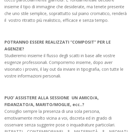
insieme il tipo di immagine che desiderate, ma tenete presente
che uno stile semplice, soprattutto sul piano cromatico, renderà
il vostro ritratto più realistico, efficace e senza tempo.
POTRANNO ESSERE REALIZZATI “COMPOSIT” PER LE
AGENZIE?
Studieremo insieme il flusso degli scatti in base alle vostre
esigenze professionali. Comporremo insieme, dopo aver
visionato i provini, il lay out da inviare in tipografia, con tutte le
vostre informazioni personali.
PUO’ ASSISTERE ALLA SESSIONE UN AMICO/A,
FIDANZATO/A, MARITO/MOGLIE, ecc..?
Consiglio sempre la presenza di una sola persona,
emotivamente molto vicina a voi, discreta ed in grado di
osservare senza suggerire pose o inquadrature particolari.
R
ITRATTI
C
ONTEMPORANEI
*
M
ATERNITÀ *
N
EONATI