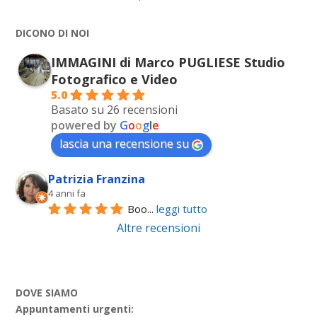
DICONO DI NOI
IMMAGINI di Marco PUGLIESE Studio
Fotografico e Video
5.0
Basato su 26 recensioni
powered by
G
o
o
g
l
e
lascia una recensione su
Patrizia Franzina
4 anni fa
Boo
... 
leggi tutto
Altre recensioni
DOVE SIAMO
Appuntamenti urgenti: