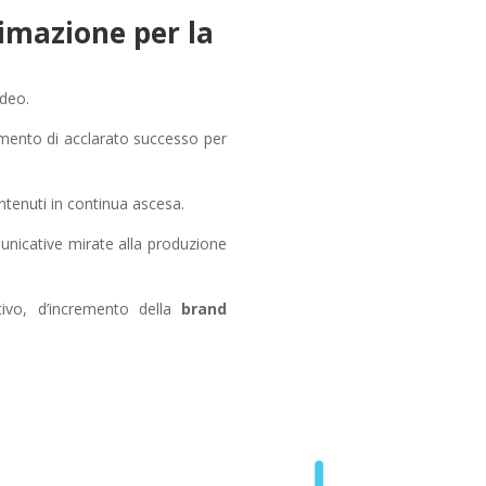
nimazione per la
ideo.
mento di acclarato successo per
ntenuti in continua ascesa.
omunicative mirate alla produzione
tivo, d’incremento della
brand