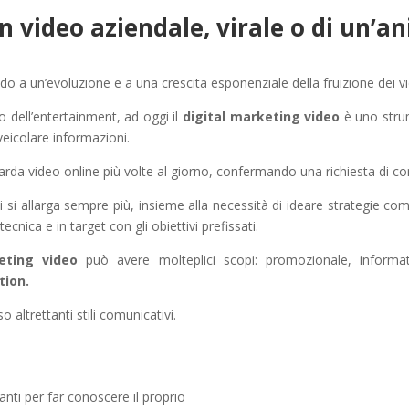
n video aziendale, virale o di un’a
do a un’evoluzione e a una crescita esponenziale della fruizione dei v
 dell’entertainment, ad oggi il
digital marketing video
è uno stru
veicolare informazioni.
arda video online più volte al giorno, confermando una richiesta di co
ni si allarga sempre più, insieme alla necessità di ideare strategie c
tecnica e in target con gli obiettivi prefissati.
eting video
può avere molteplici scopi: promozionale, informa
tion.
so altrettanti stili comunicativi.
nti per far conoscere il proprio