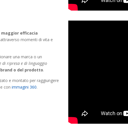
a maggior efficacia
 attraverso momenti di vita e
zionare una marca o un
e di ripresa e di linguaggio
l brand o del prodotto
.
izzato e montato per raggiungere
che con
immagini 360
.