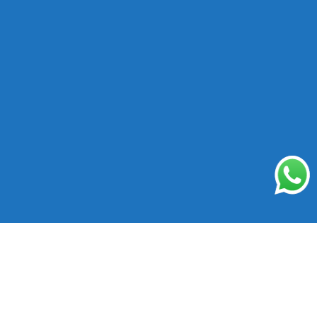
Sistema di Meeting e
Videoconferenza
con dominio della tua azienda