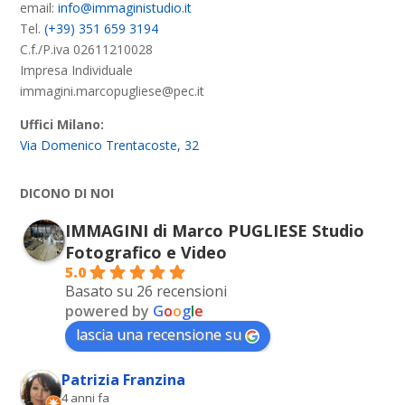
email:
info@immaginistudio.it
Tel.
(+39) 351 659 3194
C.f./P.iva 02611210028
Impresa Individuale
immagini.marcopugliese@pec.it
Uffici Milano:
Via Domenico Trentacoste, 32
DICONO DI NOI
IMMAGINI di Marco PUGLIESE Studio
Fotografico e Video
5.0
Basato su 26 recensioni
powered by
G
o
o
g
l
e
lascia una recensione su
Patrizia Franzina
4 anni fa