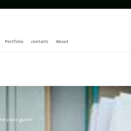
Portfolio
contatti
About
nel posto giusto!