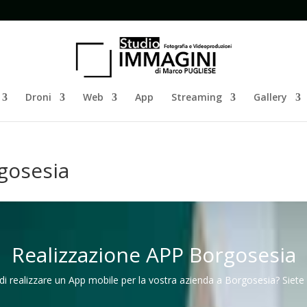
Droni
Web
App
Streaming
Gallery
gosesia
Realizzazione APP Borgosesia
i realizzare un App mobile per la vostra azienda a Borgosesia? Siete 