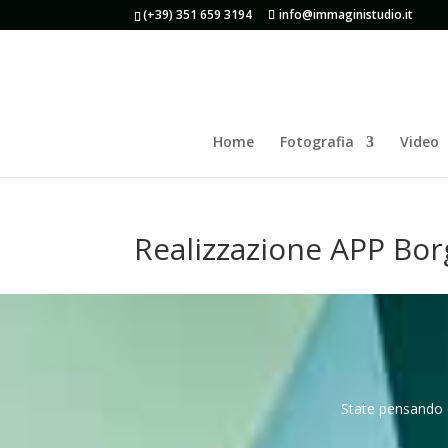
(+39) 351 659 3194
info@immaginistudio.it
Home
Fotografia
Video
Realizzazione APP Bor
State pensando d