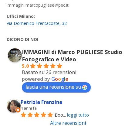
immagini.marcopugliese@pec.it
Uffici Milano:
Via Domenico Trentacoste, 32
DICONO DI NOI
IMMAGINI di Marco PUGLIESE Studio
Fotografico e Video
5.0
Basato su 26 recensioni
powered by
G
o
o
g
l
e
lascia una recensione su
Patrizia Franzina
4 anni fa
Boo
... 
leggi tutto
Altre recensioni