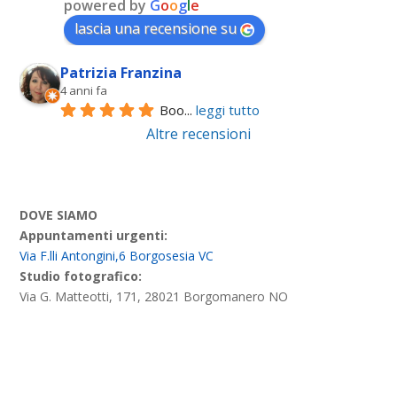
powered by
G
o
o
g
l
e
lascia una recensione su
Patrizia Franzina
4 anni fa
Boo
... 
leggi tutto
Altre recensioni
DOVE SIAMO
Appuntamenti urgenti:
Via F.lli Antongini,6 Borgosesia VC
Studio fotografico:
Via G. Matteotti, 171, 28021 Borgomanero NO