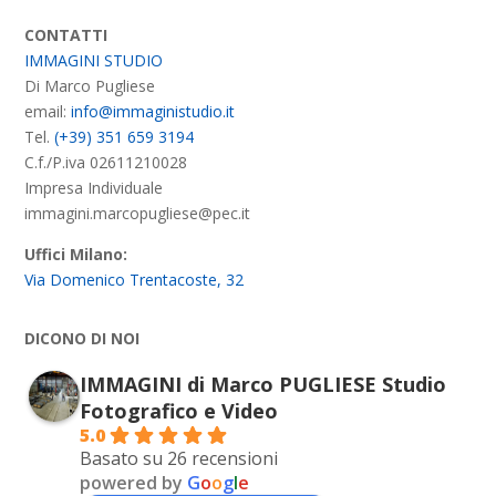
CONTATTI
IMMAGINI STUDIO
Di Marco Pugliese
email:
info@immaginistudio.it
Tel.
(+39) 351 659 3194
C.f./P.iva 02611210028
Impresa Individuale
immagini.marcopugliese@pec.it
Uffici Milano:
Via Domenico Trentacoste, 32
DICONO DI NOI
IMMAGINI di Marco PUGLIESE Studio
Fotografico e Video
5.0
Basato su 26 recensioni
powered by
G
o
o
g
l
e