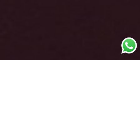
Il primo obiettivo di un
fotografo di matrimoni
sarà
catturare un’emozione, sorrisi e poi.. lacrime di
commozione.
Il
servizio fotografico matrimoniale
racconterà
ogni aspetto dell’evento, sottolineando la magia che
ogni sposa suscita in quello che è definito da sempre..
il giorno più bello della propria vita!