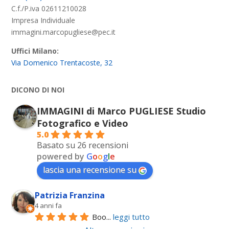
C.f./P.iva 02611210028
Impresa Individuale
immagini.marcopugliese@pec.it
Uffici Milano:
Via Domenico Trentacoste, 32
DICONO DI NOI
IMMAGINI di Marco PUGLIESE Studio
Fotografico e Video
5.0
Basato su 26 recensioni
powered by
G
o
o
g
l
e
lascia una recensione su
Patrizia Franzina
4 anni fa
Boo
... 
leggi tutto